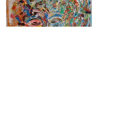
Previous
Next
chris-modern-art
©2022 von chris-modern-art. Erstellt mit Wix.com