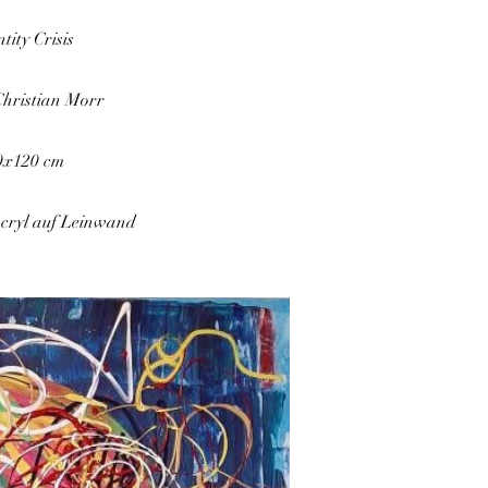
tity Crisis
Christian Morr
0x120 cm
Acryl auf Leinwand